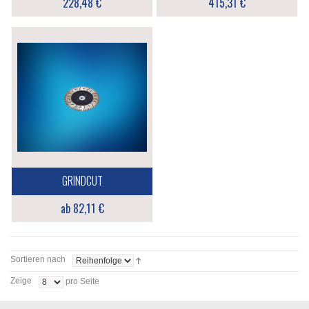
228,48 €
415,31 €
GRINDCUT
ab 82,11 €
Sortieren nach
Zeige
pro Seite