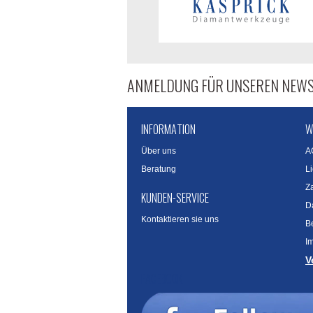
ANMELDUNG FÜR UNSEREN NEWS
INFORMATION
W
Über uns
A
Beratung
L
Z
KUNDEN-SERVICE
D
Kontaktieren sie uns
B
I
V
FACEBOOK