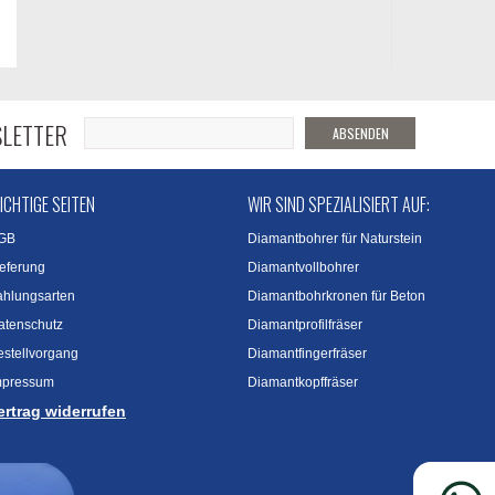
LETTER
ABSENDEN
ICHTIGE SEITEN
WIR SIND SPEZIALISIERT AUF:
GB
Diamantbohrer für Naturstein
ieferung
Diamantvollbohrer
ahlungsarten
Diamantbohrkronen für Beton
atenschutz
Diamantprofilfräser
estellvorgang
Diamantfingerfräser
mpressum
Diamantkopffräser
ertrag widerrufen