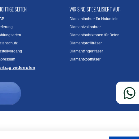
ICHTIGE SEITEN
WIR SIND SPEZIALISIERT AUF:
GB
Diamantbohrer für Naturstein
ieferung
Diamantvollbohrer
ahlungsarten
Diamantbohrkronen für Beton
atenschutz
Diamantprofilfräser
estellvorgang
Diamantfingerfräser
mpressum
Diamantkopffräser
ertrag widerrufen