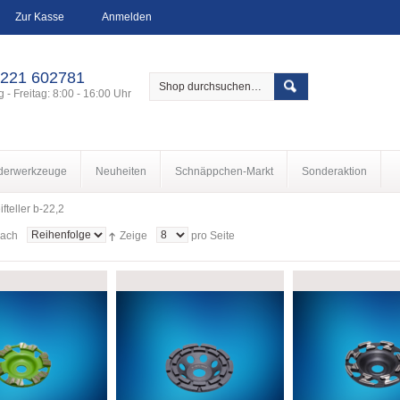
Zur Kasse
Anmelden
 221 602781
 - Freitag: 8:00 - 16:00 Uhr
derwerkzeuge
Neuheiten
Schnäppchen-Markt
Sonderaktion
ifteller b-22,2
nach
Zeige
pro Seite