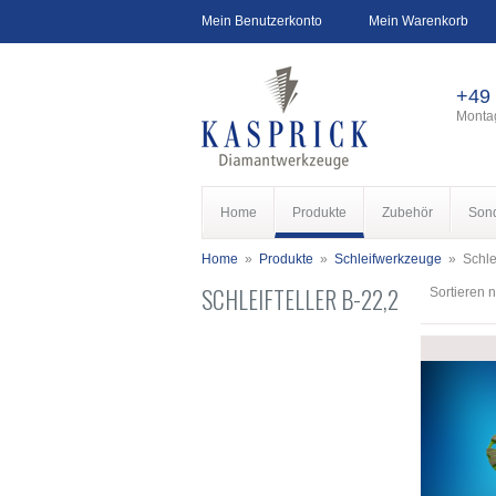
Mein Benutzerkonto
Mein Warenkorb
+49
Montag
Home
Produkte
Zubehör
Son
Home
»
Produkte
»
Schleifwerkzeuge
»
Schle
SCHLEIFTELLER B-22,2
Sortieren 