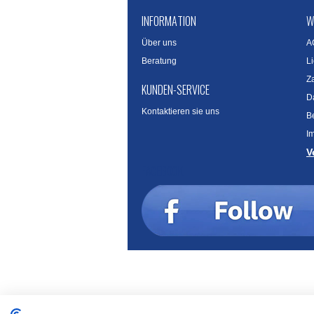
INFORMATION
W
Über uns
A
Beratung
L
Z
KUNDEN-SERVICE
D
Kontaktieren sie uns
B
I
V
FACEBOOK