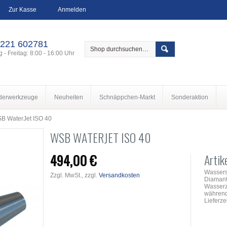
Zur Kasse
Anmelden
 221 602781
 - Freitag: 8:00 - 16:00 Uhr
derwerkzeuge
Neuheiten
Schnäppchen-Markt
Sonderaktion
B WaterJet ISO 40
WSB WATERJET ISO 40
494,00 €
Artik
Wassers
Zzgl. MwSt., zzgl.
Versandkosten
Diamant
Wasserz
während
Lieferze