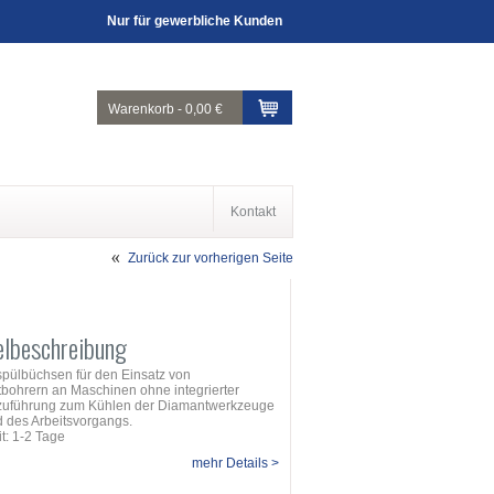
Nur für gewerbliche Kunden
Warenkorb
-
0,00 €
Kontakt
Zurück zur vorherigen Seite
elbeschreibung
pülbüchsen für den Einsatz von
bohrern an Maschinen ohne integrierter
uführung zum Kühlen der Diamantwerkzeuge
 des Arbeitsvorgangs.
it: 1-2 Tage
mehr Details >