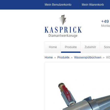
Mein Benutzerkonto
Mein Warenkorb
+49
Montag
Home
Produkte
Zubehör
Son
Home
»
Produkte
»
Wasserspülbüchsen
»
WS